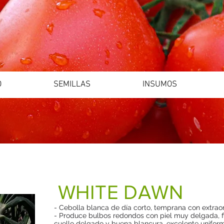
O
SEMILLAS
INSUMOS
WHITE DAWN
- Cebolla blanca de día corto, temprana con extraor
- Produce bulbos redondos con piel muy delgada, 
cuello delgado y buena blancura, excelente uniform