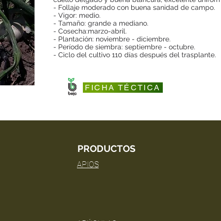
- Follaje moderado con buena sanidad de campo.
- Vigor: medio.
- Tamaño: grande a mediano.
- Cosecha:marzo-abril.
- Plantación: noviembre - diciembre.
- Período de siembra: septiembre - octubre.
- Ciclo del cultivo 110 días después del trasplante.
FICHA TÉCTICA
PRODUCTOS
APIOS