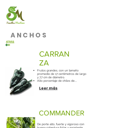
ANCHOS
ATRÁS
CARRAN
ZA
Frutos grandes, con un tamaño
promedio de 17 centímetros de largo
y 7.7 cm de diámetro.
Alto porcentaje de chiles de....
Leer más
COMMANDER
De porte alto, fuerte y vigoroso con
buena cobertura foliar y excelente