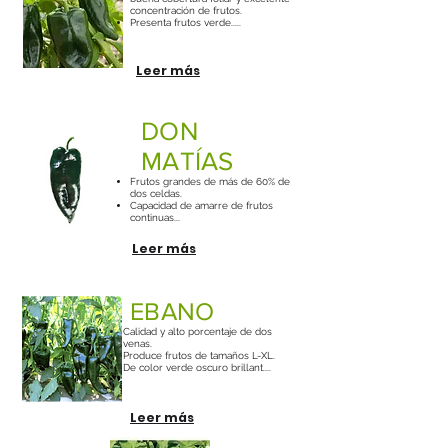
concentración de frutos.
Presenta frutos verde.....
Leer más
DON
MATÍAS
Frutos grandes de más de 60% de
dos celdas.
Capacidad de amarre de frutos
continuas...
Leer más
EBANO
Calidad y alto porcentaje de dos
venas.
Produce frutos de tamaños L-XL.
De color verde oscuro brillant....
Leer más