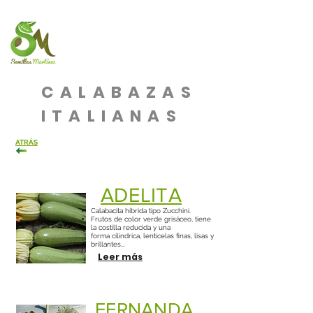
CALABAZAS
ITALIANAS
ATRÁS
ADELITA
Calabacita híbrida tipo Zucchini.
Frutos de color verde grisáceo, tiene
la costilla reducida y una
forma cilíndrica, lenticelas finas, lisas y
brillantes...
Leer más
FERNANDA