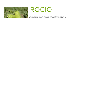
ROCIO
Zucchini con gran adaptabilidad y
planta abierta.
Cosecha fácil y sin cicatrices.
El mejor rendimiento en....
Leer más
DIRECCIÓN
Carretera Federal Puebla - Tehuacán
Km. 44.5 Col. Nueva Rosita
Cuapiaxtla de Madero, Puebla C.P. 75420
CONTACTO
Somos una empresa familiar
249 112 9859
dedicada a la comercialización
atnclientes@semillasmartinez.com
de semillas de hortalizas
ofreciendo calidad y atención a
nuestros clientes.
SIGUENOS EN:
© 2017 por R.