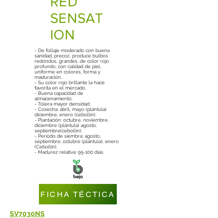
RED
SENSAT
ION
- De follaje moderado con buena
sanidad, precoz, produce bulbos
redondos, grandes, de color rojo
profundo, con calidad de piel,
uniforme en colores, forma y
maduración.
- Su color rojo brillante la hace
favorita en el mercado.
- Buena capacidad de
almacenamiento.
- Tolera mayor densidad.
- Cosecha: abril, mayo (plántula)
diciembre, enero (cebollín).
- Plantación: octubre, noviembre,
diciembre (plántula) agosto,
septiembre(cebollín).
- Período de siembra: agosto,
septiembre, octubre (plántula), enero
(Cebollín).
- Madurez relativa: 95-100 días.
FICHA TÉCTICA
SV7030NS