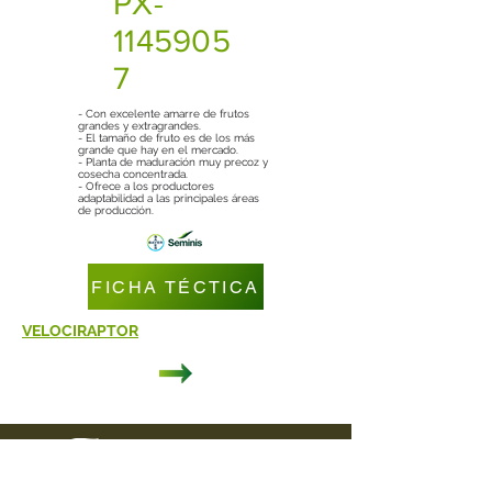
PX-
1145905
7
- Con excelente amarre de frutos
grandes y extragrandes.
- El tamaño de fruto es de los más
grande que hay en el mercado.
- Planta de maduración muy precoz y
cosecha concentrada.
- Ofrece a los productores
adaptabilidad a las principales áreas
de producción.
FICHA TÉCTICA
VELOCIRAPTOR
DIRECCIÓN
Carretera Federal Puebla - Tehuacán