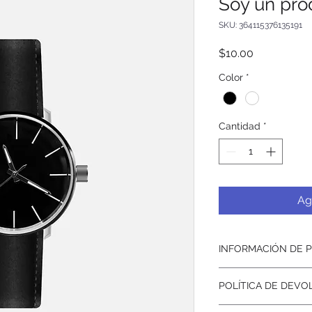
Soy un pro
SKU: 364115376135191
Precio
$10.00
Color
*
Cantidad
*
Ag
INFORMACIÓN DE 
Soy la descripción d
POLÍTICA DE DEV
para agregar detalle
tamaño, materiales, 
Soy una política de