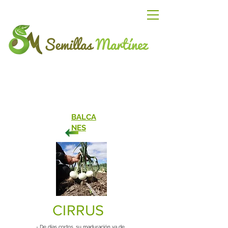
BALCA
NES
CIRRUS
- De días cortos, su maduración va de