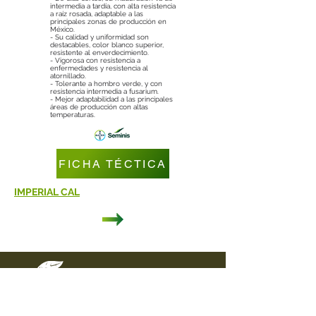
intermedia a tardía, con alta resistencia
a raíz rosada, adaptable a las
principales zonas de producción en
México.
- Su calidad y uniformidad son
destacables, color blanco superior,
resistente al enverdecimiento.
- Vigorosa con resistencia a
enfermedades y resistencia al
atornillado.
- Tolerante a hombro verde, y con
resistencia intermedia a fusarium.
- Mejor adaptabilidad a las principales
áreas de producción con altas
temperaturas.
FICHA TÉCTICA
IMPERIAL CAL
DIRECCIÓN
Carretera Federal Puebla - Tehuacán
Km. 44.5 Col. Nueva Rosita