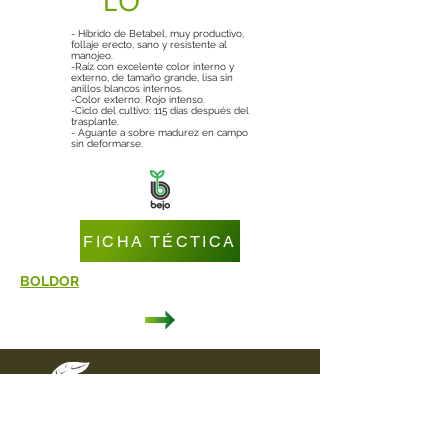
LO
- Híbrido de Betabel, muy productivo,
follaje erecto, sano y resistente al
manojeo.
-Raíz con excelente color interno y
externo, de tamaño grande, lisa sin
anillos blancos internos.
-Color externo: Rojo intenso.
-Ciclo del cultivo: 115 días después del
trasplante.
- Aguante a sobre madurez en campo
sin deformarse.
FICHA TÉCTICA
BOLDOR
DIRECCIÓN
Carretera Federal Puebla - Tehuacán
Km. 44.5 Col. Nueva Rosita
Cuapiaxtla de Madero, Puebla C.P. 75420