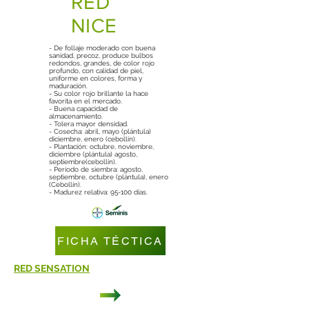
RED
NICE
- De follaje moderado con buena
sanidad, precoz, produce bulbos
redondos, grandes, de color rojo
profundo, con calidad de piel,
uniforme en colores, forma y
maduración.
- Su color rojo brillante la hace
favorita en el mercado.
- Buena capacidad de
almacenamiento.
- Tolera mayor densidad.
- Cosecha: abril, mayo (plántula)
diciembre, enero (cebollín).
- Plantación: octubre, noviembre,
diciembre (plántula) agosto,
septiembre(cebollín).
- Período de siembra: agosto,
septiembre, octubre (plántula), enero
(Cebollín).
- Madurez relativa: 95-100 días.
FICHA TÉCTICA
RED SENSATION