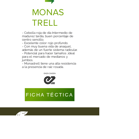
MONAS
TRELL
- Cebolla roja de día Intermedio de
madurez tardía, buen porcentaje de
centro sencillo.
- Excelente color rojo profundo.
- Con muy buena vida de anaquel,
además de un fuerte sistema radicular.
- Potencial para hacer tamaños ,ideal
para el mercado de medianos y
jumbos.
- Monastrell tiene una alta resistencia
a la presencia de raíz rosada.
FICHA TÉCTICA
DIRECCIÓN
Carretera Federal Puebla - Tehuacán
Km. 44.5 Col. Nueva Rosita
Cuapiaxtla de Madero, Puebla C.P. 75420