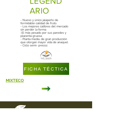
LEGEND
ARIO
- Nuevo y único jalapeño de
formidable calidad de fruto.
- Los mejores calibres del mercado
sin perder la forma.
-El más pesado por sus paredes y
placenta gruesa.
- Planta media, de gran producción
que otorgan mayor vida de anaquel.
- Ciclo semi- precoz.
FICHA TÉCTICA
MIXTECO
DIRECCIÓN
Carretera Federal Puebla - Tehuacán
Km. 44.5 Col. Nueva Rosita
Cuapiaxtla de Madero, Puebla C.P. 75420