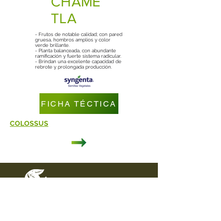
CHAME
TLA
- Frutos de notable calidad; con pared
gruesa, hombros amplios y color
verde brillante.
- Planta balanceada, con abundante
ramificación y fuerte sistema radicular.
- Brindan una excelente capacidad de
rebrote y prolongada producción.
FICHA TÉCTICA
COLOSSUS
DIRECCIÓN
Carretera Federal Puebla - Tehuacán
Km. 44.5 Col. Nueva Rosita
Cuapiaxtla de Madero, Puebla C.P. 75420
CONTACTO